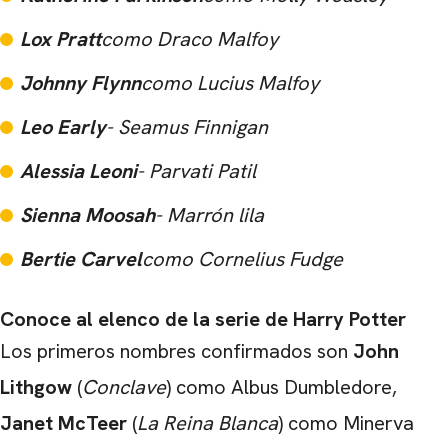
Lox Pratt
como Draco Malfoy
Johnny Flynn
como Lucius Malfoy
Leo Early
- Seamus Finnigan
Alessia Leoni
- Parvati Patil
Sienna Moosah
- Marrón lila
Bertie Carvel
como Cornelius Fudge
Conoce al elenco de la serie de Harry Potter
Los primeros nombres confirmados son
John
Lithgow
(
Conclave
) como Albus Dumbledore,
Janet McTeer
(
La Reina Blanca
) como Minerva
CARREGANDO PUBLICIDADE