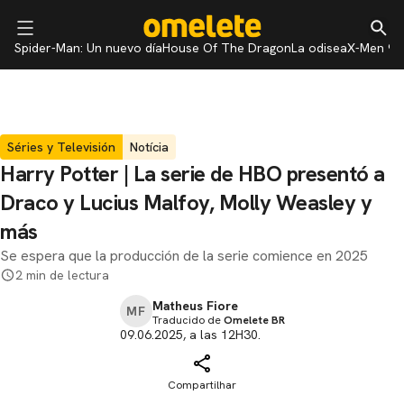
Spider-Man: Un nuevo día
House Of The Dragon
La odisea
X-Men 97
Séries y Televisión
Notícia
Harry Potter | La serie de HBO presentó a
Draco y Lucius Malfoy, Molly Weasley y
más
Se espera que la producción de la serie comience en 2025
2 min de lectura
Matheus Fiore
MF
Traducido de
Omelete BR
09.06.2025, a las 12H30.
Compartilhar