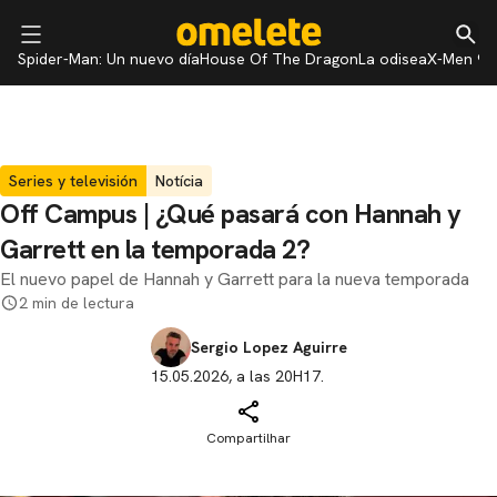
Spider-Man: Un nuevo día
House Of The Dragon
La odisea
X-Men 97
Series y televisión
Notícia
Off Campus | ¿Qué pasará con Hannah y
Garrett en la temporada 2?
El nuevo papel de Hannah y Garrett para la nueva temporada
2 min de lectura
Sergio Lopez Aguirre
15.05.2026, a las 20H17.
Compartilhar