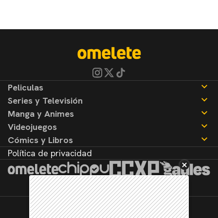
Peliculas
Series y Televisión
Noticias
Manga y Animes
Reseñas
Noticias
Videojuegos
Reseñas
Noticias
Cómics y Libros
Reseñas
Noticias
Política de privacidad
Reseñas
Noticias
Reseñas
©2026. Todos los derechos reservados.