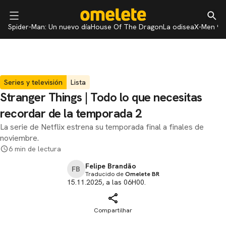
Spider-Man: Un nuevo día
House Of The Dragon
La odisea
X-Men 97
Series y televisión
Lista
Stranger Things | Todo lo que necesitas
recordar de la temporada 2
La serie de Netflix estrena su temporada final a finales de
noviembre.
6 min de lectura
Felipe Brandão
FB
Traducido de
Omelete BR
15.11.2025, a las 06H00.
Compartilhar