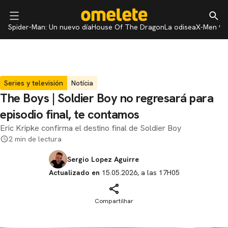
Spider-Man: Un nuevo día
House Of The Dragon
La odisea
X-Men 97
Series y televisión
Notícia
The Boys | Soldier Boy no regresará para
episodio final, te contamos
Eric Kripke confirma el destino final de Soldier Boy
2 min de lectura
Sergio Lopez Aguirre
Actualizado en
15.05.2026, a las 17H05
Compartilhar