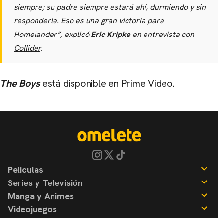
siempre; su padre siempre estará ahí, durmiendo y sin
responderle. Eso es una gran victoria para
Homelander”, explicó
Eric Kripke
en entrevista con
Collider
.
The Boys
está disponible en Prime Video.
Peliculas
Series y Televisión
Noticias
Manga y Animes
Reseñas
Noticias
Videojuegos
Reseñas
Noticias