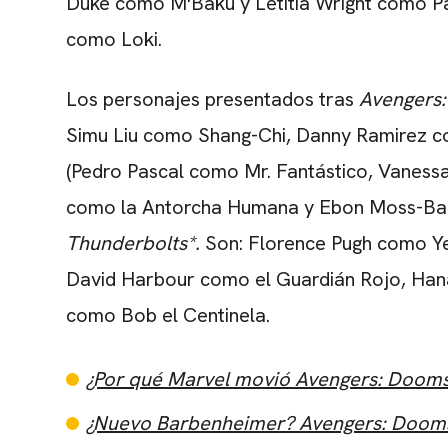
Duke como M'Baku y Letitia Wright como P
como Loki.
Los personajes presentados tras
Avengers
Simu Liu como Shang-Chi, Danny Ramirez c
(Pedro Pascal como Mr. Fantástico, Vanessa
como la Antorcha Humana y Ebon Moss-Bach
Thunderbolts*.
Son: Florence Pugh como Yel
David Harbour como el Guardián Rojo, Ha
como Bob el Centinela.
¿Por qué Marvel movió Avengers: Doomsd
¿Nuevo Barbenheimer? Avengers: Doomsd