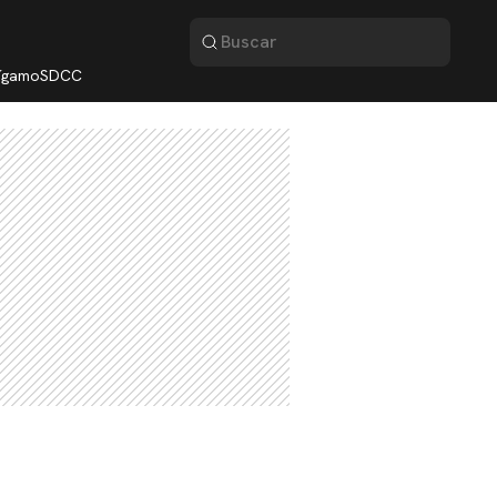
lígamo
SDCC