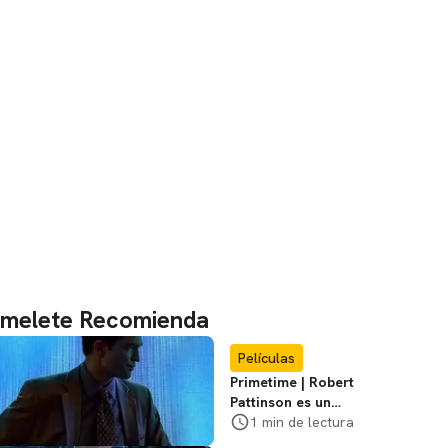
melete Recomienda
Películas
Primetime | Robert
Pattinson es un
cazador de
1 min de lectura
pedófilos en el