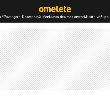
n 97
Avengers: Doomsday
X-Men
Nunca debimos entrar
Mi otra yo
El po