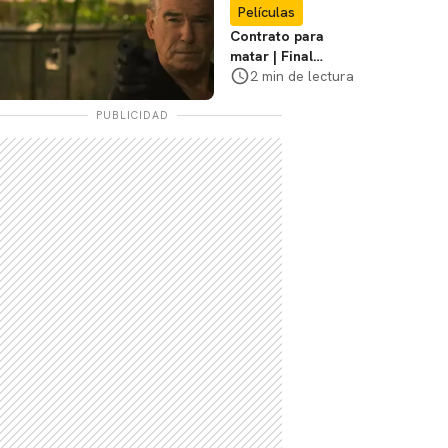
Películas
Contrato para
matar | Final
explicado, ¿Qué
2 min de lectura
pasó realmente con
Stan y Beggar?
PUBLICIDAD