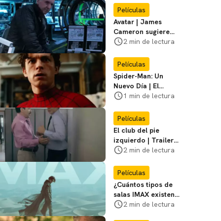
primer póster del
Películas
film
Avatar | James
Cameron sugiere
que está listo para
2 min de lectura
dejar la franquicia
Películas
Spider-Man: Un
Nuevo Día | El
director dice que el
1 min de lectura
equipo de Jackie
Chan no participó
Películas
El club del pie
izquierdo | Trailer
del remake de
2 min de lectura
¿Bailamos? con
Adrián Uribe y
Películas
María León
¿Cuántos tipos de
salas IMAX existen?
Te contamos las
2 min de lectura
diferencias