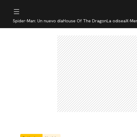
Spider-Man: Un nuevo día
House Of The Dragon
La odisea
X-Me