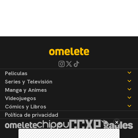
Peliculas
Series y Televisión
Noticias
Manga y Animes
Reseñas
Noticias
Videojuegos
Reseñas
Noticias
Cómics y Libros
Reseñas
Noticias
Política de privacidad
Reseñas
Noticias
Reseñas