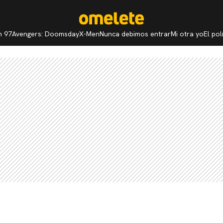
n 97
Avengers: Doomsday
X-Men
Nunca debimos entrar
Mi otra yo
El po