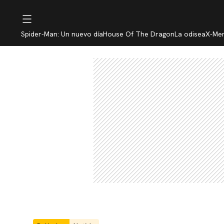
Spider-Man: Un nuevo día
House Of The Dragon
La odisea
X-Me