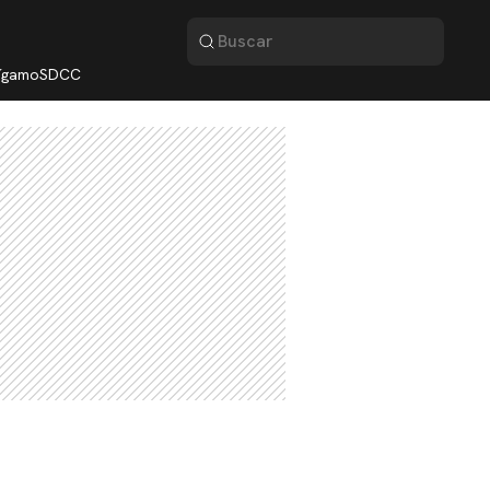
lígamo
SDCC