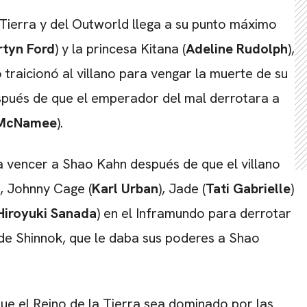
a Tierra y del Outworld llega a su punto máximo
tyn Ford
) y la princesa Kitana (
Adeline Rudolph
),
traicionó al villano para vengar la muerte de su
espués de que el emperador del mal derrotara a
 McNamee
).
gra vencer a Shao Kahn después de que el villano
a, Johnny Cage (
Karl Urban
), Jade (
Tati Gabrielle
)
Hiroyuki Sanada
) en el Inframundo para derrotar
 de Shinnok, que le daba sus poderes a Shao
CARREGANDO PUBLICIDADE
que el Reino de la Tierra sea dominado por las