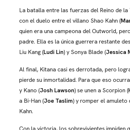
La batalla entre las fuerzas del Reino de l
con el duelo entre el villano Shao Kahn (
Mar
quien era una campeona del Outworld, pero 
padre. Ella es la única guerrera restante d
Liu Kang (
Ludi Lin
) y Sonya Blade (
Jessica
Al final, Kitana casi es derrotada, pero lo
pierde su inmortalidad. Para que eso ocurr
y Kano (
Josh Lawson
) se unen a Scorpion (
a Bi-Han (
Joe Taslim
) y romper el amuleto
Kahn.
Con la victoria, los sobrevivientes impiden 