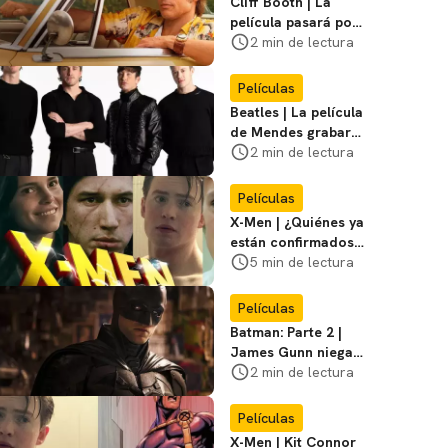
Cliff Booth | La
película pasará por
nuevas filmaciones
2 min de lectura
con un nuevo DF
Películas
Beatles | La película
de Mendes grabará
escenas en la
2 min de lectura
icónica calle
Películas
X-Men | ¿Quiénes ya
están confirmados
en la película de
5 min de lectura
Marvel? Rumoros y
favoritos
Películas
Batman: Parte 2 |
James Gunn niega
que se filme la parte
2 min de lectura
3
Películas
X-Men | Kit Connor