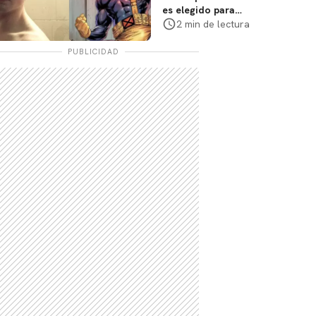
es elegido para
interpretar a
2 min de lectura
Cíclope en la nueva
película
PUBLICIDAD