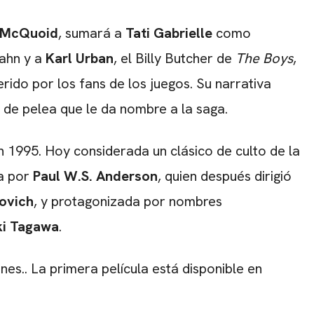
 McQuoid
, sumará a
Tati Gabrielle
como
ahn y a
Karl Urban
, el Billy Butcher de
The Boys
,
do por los fans de los juegos. Su narrativa
 de pelea que le da nombre a la saga.
n 1995. Hoy considerada un clásico de culto de la
da por
Paul W.S. Anderson
, quien después dirigió
ovich
, y protagonizada por nombres
ki Tagawa
.
ines.. La primera película está disponible en