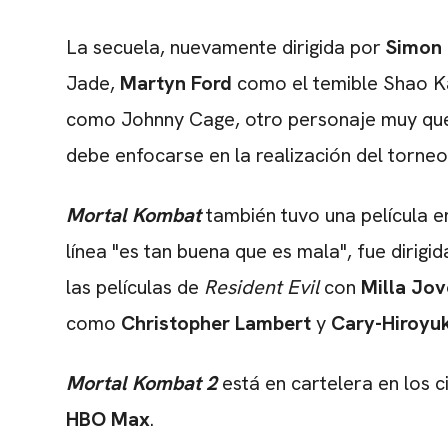
La secuela, nuevamente dirigida por
Simon
Jade,
Martyn Ford
como el temible Shao K
como Johnny Cage, otro personaje muy queri
debe enfocarse en la realización del torneo
Mortal Kombat
también tuvo una película e
línea "es tan buena que es mala", fue dirigi
las películas de
Resident Evil
con
Milla Jov
como
Christopher Lambert
y
Cary-Hiroyu
Mortal Kombat 2
está en cartelera en los c
HBO
Max
.