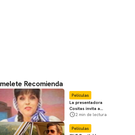
melete Recomienda
Películas
La presentadora
Cositas invita a
visitar el
2 min de lectura
Campamento
Miasma
Películas