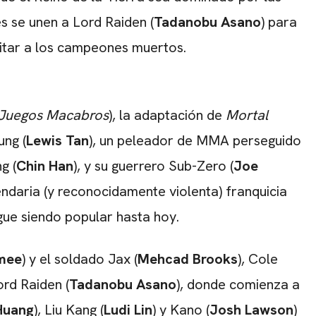
es se unen a Lord Raiden (
Tadanobu Asano
) para
citar a los campeones muertos.
Juegos Macabros
), la adaptación de
Mortal
ung (
Lewis Tan
), un peleador de MMA perseguido
g (
Chin Han
), y su guerrero Sub-Zero (
Joe
egendaria (y reconocidamente violenta) franquicia
igue siendo popular hasta hoy.
mee
) y el soldado Jax (
Mehcad Brooks
), Cole
ord Raiden (
Tadanobu Asano
), donde comienza a
Huang
), Liu Kang (
Ludi Lin
) y Kano (
Josh Lawson
)