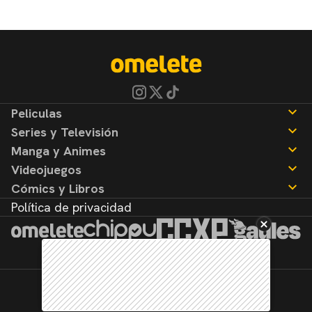
Peliculas
Series y Televisión
Noticias
Manga y Animes
Reseñas
Noticias
Videojuegos
Reseñas
Noticias
Cómics y Libros
Reseñas
Noticias
Política de privacidad
Reseñas
Noticias
Reseñas
©2026. Todos los derechos reservados.