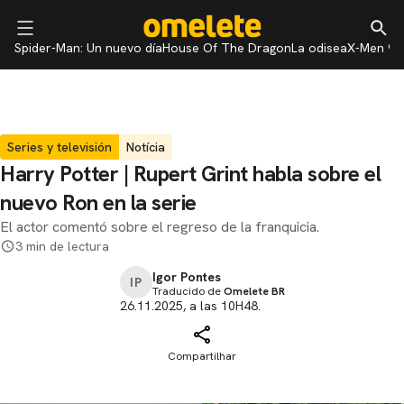
Spider-Man: Un nuevo día
House Of The Dragon
La odisea
X-Men 97
Series y televisión
Notícia
Harry Potter | Rupert Grint habla sobre el
nuevo Ron en la serie
El actor comentó sobre el regreso de la franquicia.
3 min de lectura
Igor Pontes
IP
Traducido de
Omelete BR
26.11.2025, a las 10H48.
Compartilhar