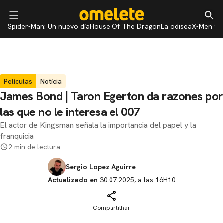
Spider-Man: Un nuevo día
House Of The Dragon
La odisea
X-Men 97
Películas
Notícia
James Bond | Taron Egerton da razones por
las que no le interesa el 007
El actor de Kingsman señala la importancia del papel y la
franquicia
2 min de lectura
Sergio Lopez Aguirre
Actualizado en
30.07.2025, a las 16H10
Compartilhar