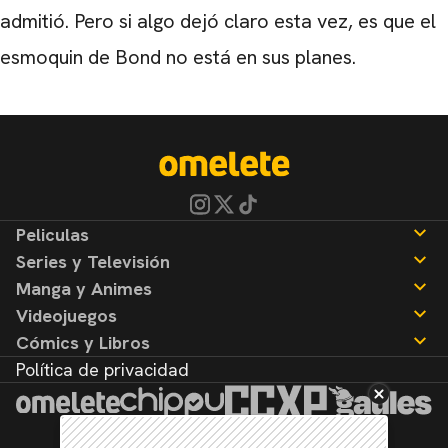
admitió. Pero si algo dejó claro esta vez, es que el
esmoquin de Bond no está en sus planes.
Peliculas
Series y Televisión
Noticias
Manga y Animes
Reseñas
Noticias
Videojuegos
Reseñas
Noticias
Cómics y Libros
Reseñas
Noticias
Política de privacidad
Reseñas
Noticias
Reseñas